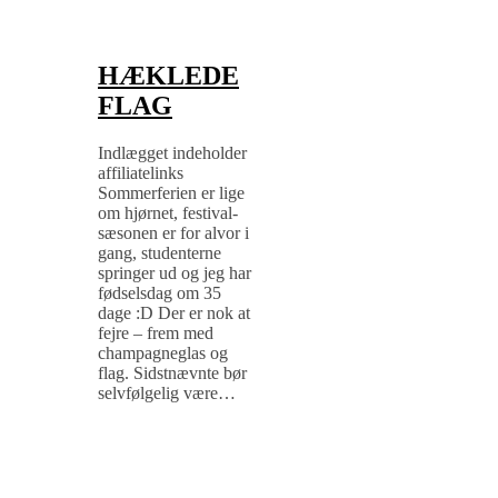
HÆKLEDE
FLAG
Indlægget indeholder
affiliatelinks
Sommerferien er lige
om hjørnet, festival-
sæsonen er for alvor i
gang, studenterne
springer ud og jeg har
fødselsdag om 35
dage :D Der er nok at
fejre – frem med
champagneglas og
flag. Sidstnævnte bør
selvfølgelig være…