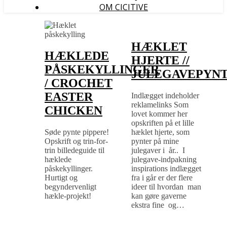
OM CICITIVE
HÆKLET
HÆKLEDE
HJERTE //
PÅSKEKYLLINGER
JULEGAVEPYN
/ CROCHET
EASTER
Indlægget indeholder
reklamelinks Som
CHICKEN
lovet kommer her
opskriften på et lille
Søde pynte pippere!
hæklet hjerte, som
Opskrift og trin-for-
pynter på mine
trin billedeguide til
julegaver i år.. I
hæklede
julegave-indpakning
påskekyllinger.
inspirations indlægget
Hurtigt og
fra i går er der flere
begyndervenligt
ideer til hvordan man
hækle-projekt!
kan gøre gaverne
ekstra fine og…